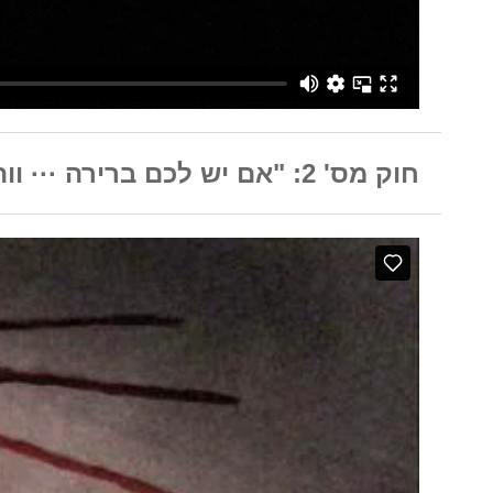
חוק מס' 2: "אם יש לכם ברירה ··· וותרו על התענוג"