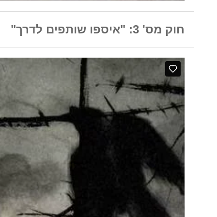
חוק מס' 3: "איספו שותפים לדרך"