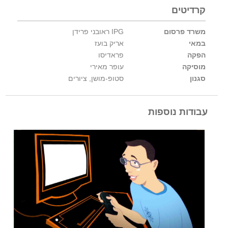
קרדיטים
משרד פרסום
IPG ראובני פרידן
במאי
אריק בועז
הפקה
פראדיסו
מוסיקה
עופר מאירי
סגנון
סטופ-מושן,
ציורים
עבודות נוספות