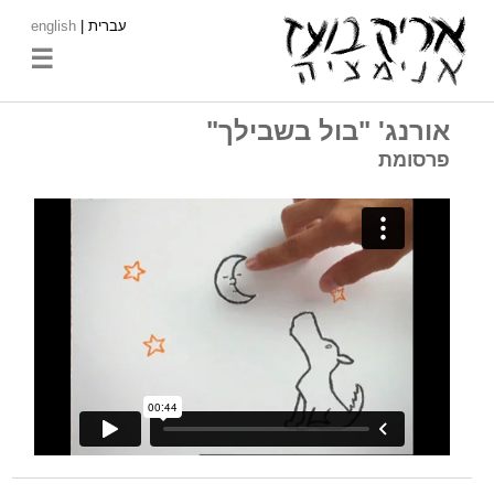
עברית |
english
☰
אורנג' "בול בשבילך"
פרסומת